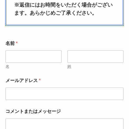
※返信にはお時間をいただく場合がござい
ます。あらかじめご了承ください。
名前
*
名
姓
名
メールアドレス
*
前
コ
メ
ン
ト
*
ま
コメントまたはメッセージ
メ
た
ー
は
ル
メ
ア