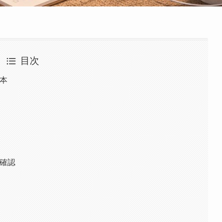
目次
基本
の確認